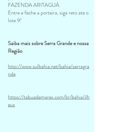
FAZENDA ARITAGUÁ.
Entre e feche a porteira, siga reto ate o
lote 9!
Saiba mais sobre Serra Grande e nossa
Região
http://www.sulbahia.net/bahia/serragra
nde
https://tabuademares.com/br/bahia/ilh
eus