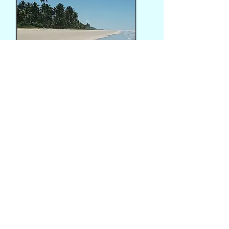
IMPORTANTE!!!
Na Fazenda Aritaguá funcionamos
como espaço residencial, é por isso
que não temos capacidade para