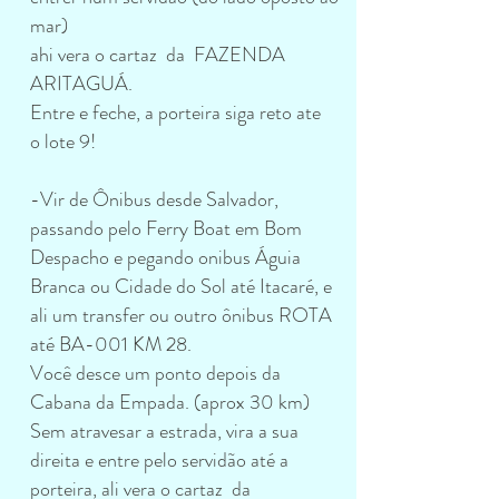
mar)
ahi vera o cartaz da FAZENDA
ARITAGUÁ.
Entre e feche, a porteira siga reto ate
o lote 9!
-Vir de Ônibus desde Salvador,
passando pelo Ferry Boat em Bom
Despacho e pegando onibus Águia
Branca ou Cidade do Sol até Itacaré, e
ali um transfer ou outro ônibus ROTA
até BA-001 KM 28.
Você desce um ponto depois da
Cabana da Empada. (aprox 30 km)
Sem atravesar a estrada, vira a sua
direita e entre pelo servidão até a
porteira, ali vera o cartaz da