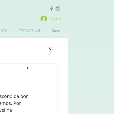
Login
ENTA
T E R A P I A S
More
scondida por 
emos. Por 
vel na 