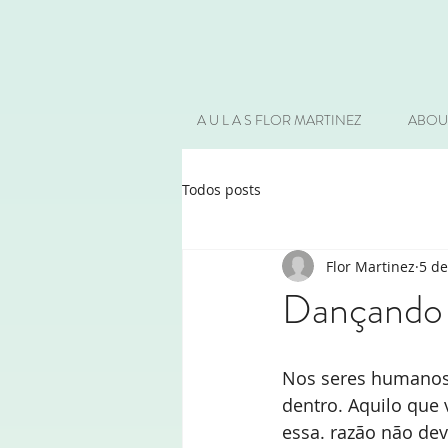
A U L A S FLOR MARTINEZ
ABOU
Todos posts
Flor Martinez
5 de
Dançando 
Nos seres humanos 
dentro. Aquilo que
essa. razão não dev