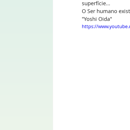
superfície...      
O Ser humano exis
"Yoshi Oida"
https://www.youtube