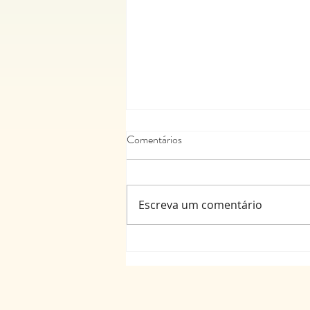
Comentários
Escreva um comentário
Agora você pode escrever no blog
onde estiver!